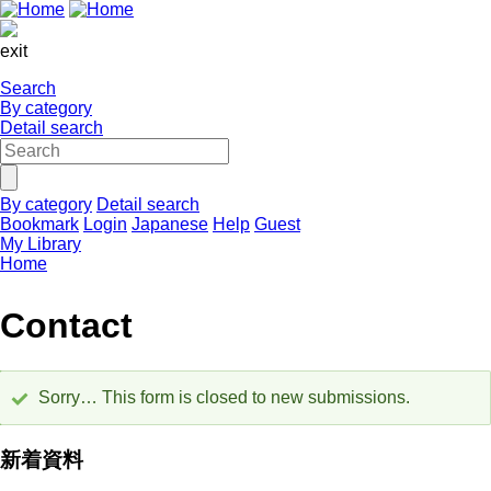
exit
Search
By category
Detail search
By category
Detail search
Bookmark
Login
Japanese
Help
Guest
My Library
Home
Contact
Sorry… This form is closed to new submissions.
Status
message
新着資料