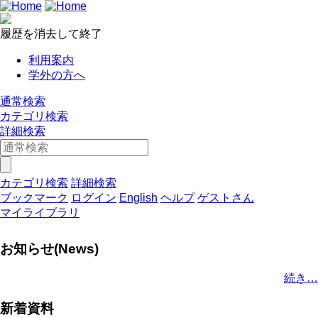
履歴を消去して終了
利用案内
学外の方へ
通常検索
カテゴリ検索
詳細検索
カテゴリ検索
詳細検索
ブックマーク
ログイン
English
ヘルプ
ゲストさん
マイライブラリ
お知らせ(News)
続き…
新着資料